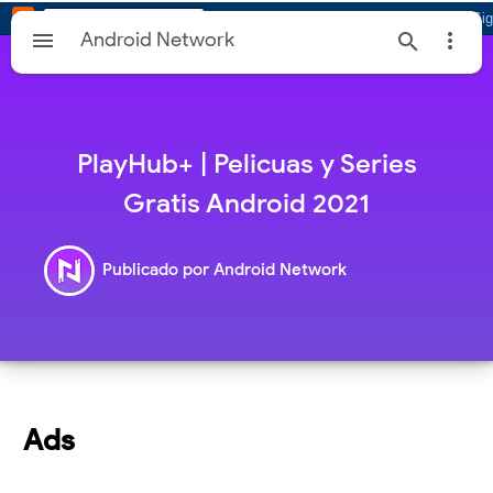

Android Network


PlayHub+ | Pelicuas y Series
Gratis Android 2021
Publicado por
Android Network
Ads