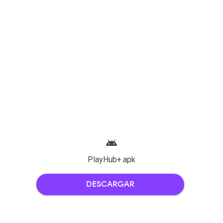
android
PlayHub+.apk
DESCARGAR