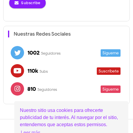
Subscribe
Nuestras Redes Sociales
1002
Sigueme
Seguidores
110k
Suscribete
Subs
810
Sigueme
Seguidores
Nuestro sitio usa cookies para ofrecerte
publicidad de tu interés. Al navegar por el sitio,
entendemos que aceptas estos permisos.
Copyright ©
2020
Android Network
- Todos los derechos
Leer más