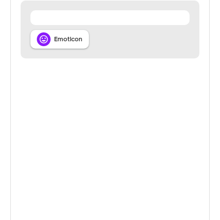

Emoticon