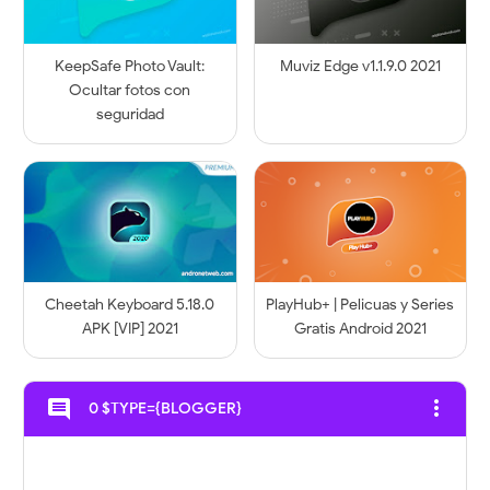
KeepSafe Photo Vault:
Muviz Edge v1.1.9.0 2021
Ocultar fotos con
seguridad
Cheetah Keyboard 5.18.0
PlayHub+ | Pelicuas y Series
APK [VIP] 2021
Gratis Android 2021
more_vert
comment
0 $TYPE={BLOGGER}